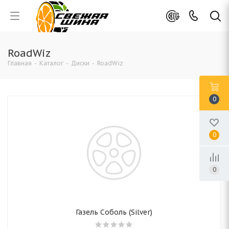
RoadWiz
Главная
-
Каталог
-
Диски
-
RoadWiz
0
0
0
Газель Соболь (Silver)