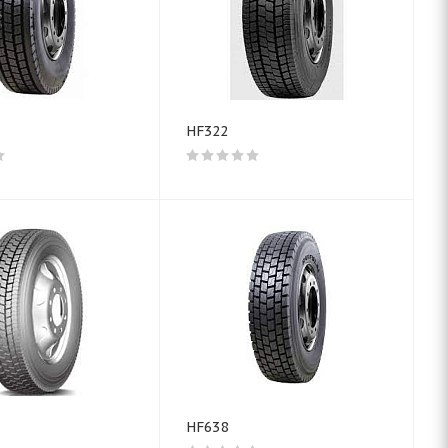
HF322
HF638