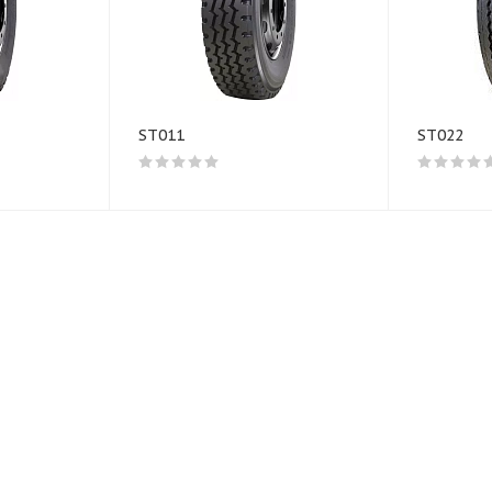
ST011
ST022