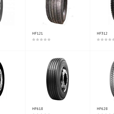
HF121
HF312
HF618
HF628