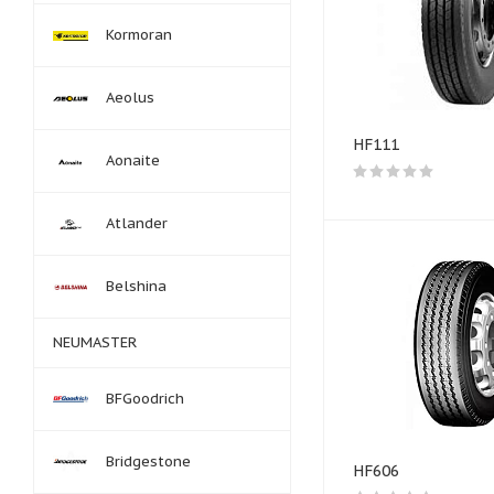
Kormoran
Aeolus
HF111
Aonaite
Atlander
Belshina
NEUMASTER
BFGoodrich
Bridgestone
HF606