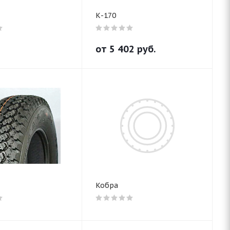
К-170
от
5 402
руб.
Кобра