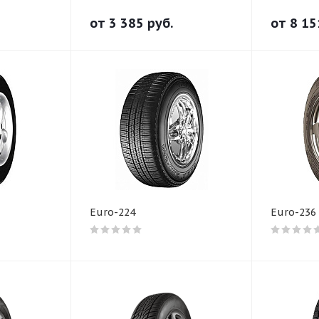
от
3 385
руб.
от
8 15
Euro-224
Euro-236