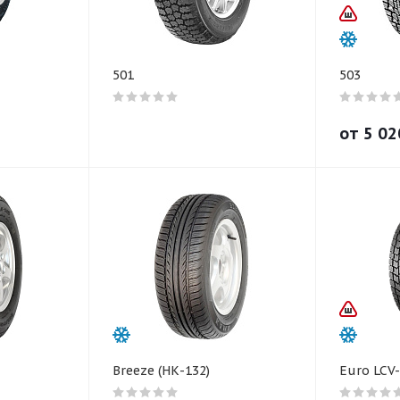
501
503
от
5 02
Breeze (НК-132)
Euro LCV