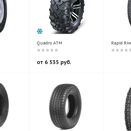
Quadro ATM
Rapid Riv
от
6 535
руб.