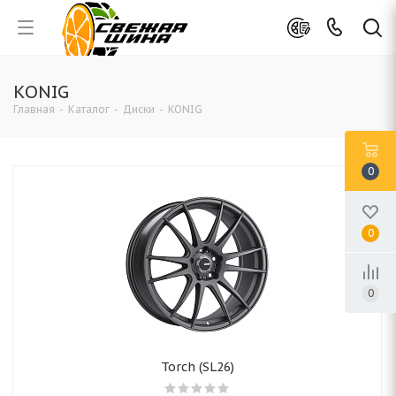
KONIG
Главная
-
Каталог
-
Диски
-
KONIG
0
0
0
Torch (SL26)