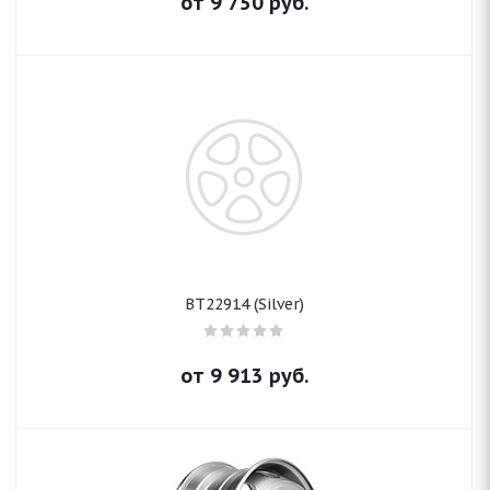
от
9 750
руб.
BT22914 (Silver)
от
9 913
руб.