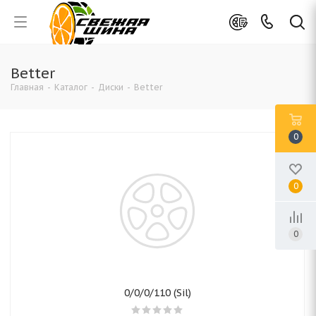
Better
Главная
-
Каталог
-
Диски
-
Better
0
0
0
0/0/0/110 (Sil)