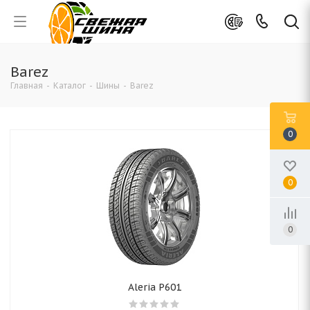
Barez
Главная
-
Каталог
-
Шины
-
Barez
0
0
0
Aleria P601