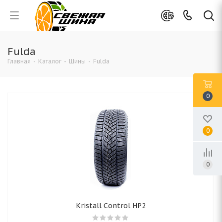
Fulda
Главная
-
Каталог
-
Шины
-
Fulda
0
0
0
Kristall Control HP2