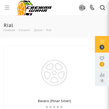
Rial
Главная
-
Каталог
-
Диски
-
Rial
0
0
0
Bavaro (Polar Silver)