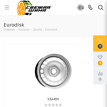
Eurodisk
Главная
-
Каталог
-
Диски
-
Eurodisk
0
0
0
53A45V