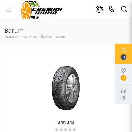
Barum
Главная
-
Каталог
-
Шины
-
Barum
0
0
0
Bravuris