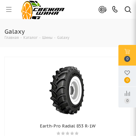
Galaxy
Главная
-
Каталог
-
Шины
-
Galaxy
0
0
0
Earth-Pro Radial 853 R-1W