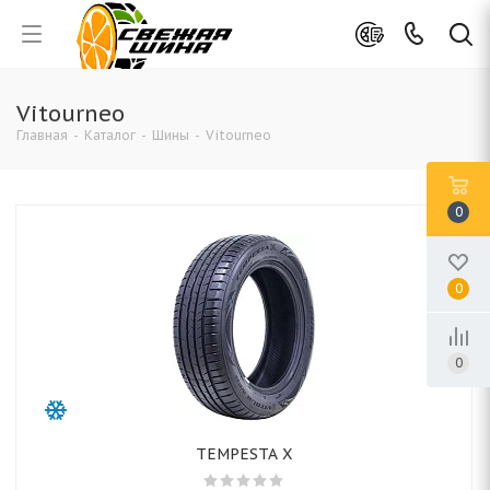
Vitourneo
Главная
-
Каталог
-
Шины
-
Vitourneo
0
0
0
TEMPESTA X