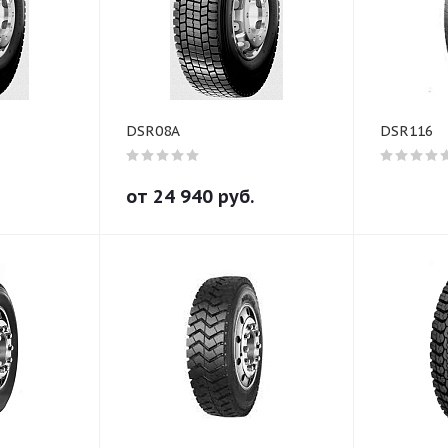
DSR08A
DSR116
от
24 940
руб.