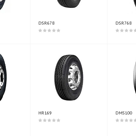
DSR678
DSR768
HR169
DMS100