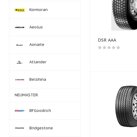
Kormoran
Aeolus
DSR AAA
Aonaite
Atlander
Belshina
NEUMASTER
BFGoodrich
Bridgestone