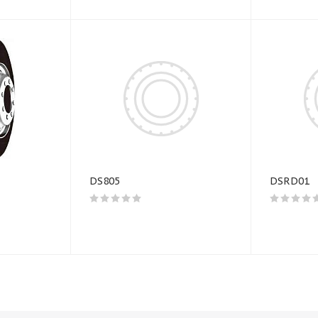
DS805
DSRD01