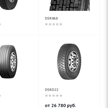
DSR868
DSRD22
от
26 780
руб.