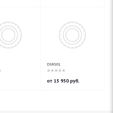
DSRS01
от
15 950
руб.