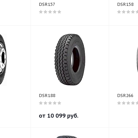
DSR157
DSR158
DSR188
DSR266
от
10 099
руб.