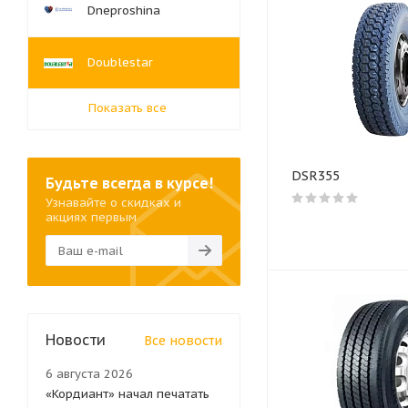
Dneproshina
Doublestar
Показать все
DSR355
Будьте всегда в курсе!
Узнавайте о скидках и
акциях первым
Новости
Все новости
6 августа 2026
«Кордиант» начал печатать