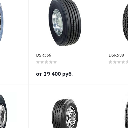
DSR566
DSR588
от
29 400
руб.