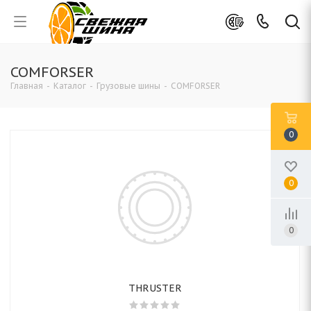
COMFORSER
Главная
-
Каталог
-
Грузовые шины
-
COMFORSER
0
0
0
THRUSTER