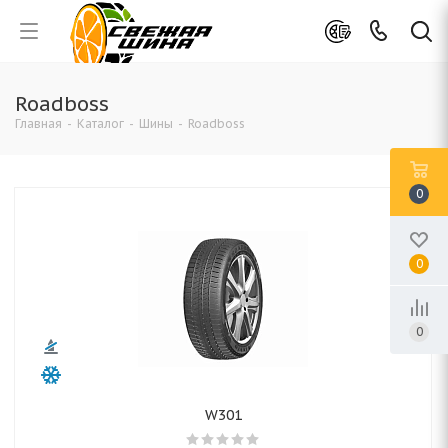
Roadboss
Главная
-
Каталог
-
Шины
-
Roadboss
0
0
0
W301