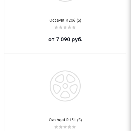
Octavia R206 (S)
от
7 090
руб.
Qashqai R151 (S)