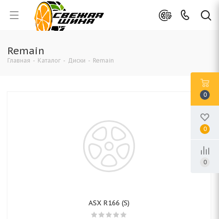
Remain
Главная
-
Каталог
-
Диски
-
Remain
0
0
0
ASX R166 (S)