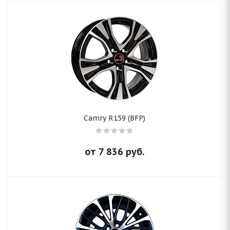
Camry R159 (BFP)
от
7 836
руб.