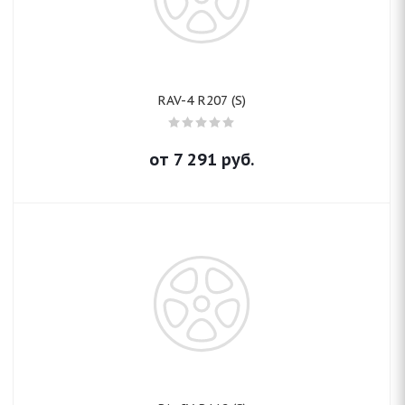
RAV-4 R207 (S)
от
7 291
руб.