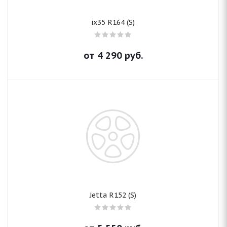
ix35 R164 (S)
от
4 290
руб.
Jetta R152 (S)