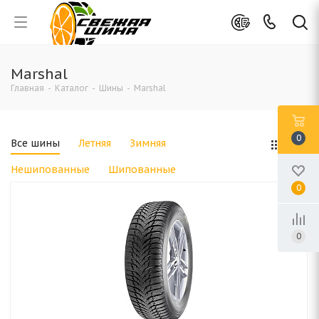
Marshal
Главная
-
Каталог
-
Шины
-
Marshal
0
Все шины
Летняя
Зимняя
Нешипованные
Шипованные
0
0