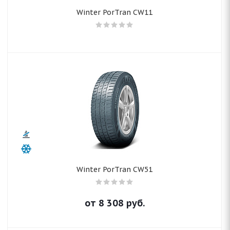
Winter PorTran CW11
Winter PorTran CW51
от
8 308
руб.