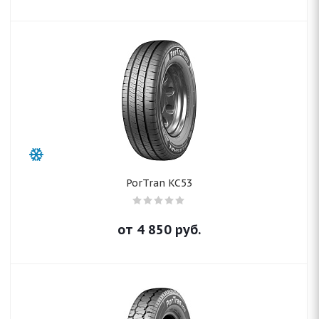
PorTran KC53
от
4 850
руб.