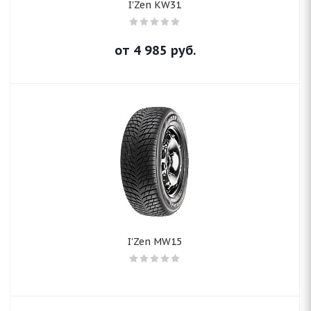
I'Zen KW31
от
4 985
руб.
I'Zen MW15