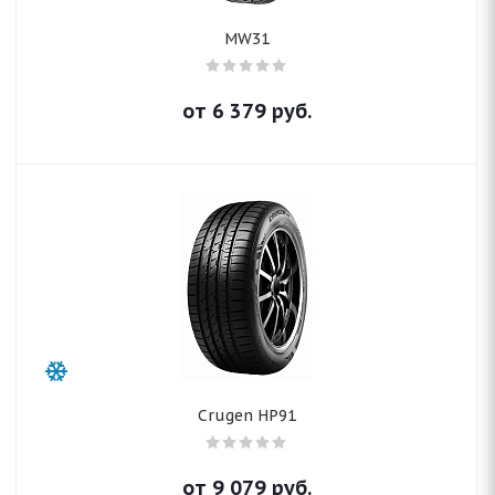
MW31
от
6 379
руб.
Crugen HP91
от
9 079
руб.