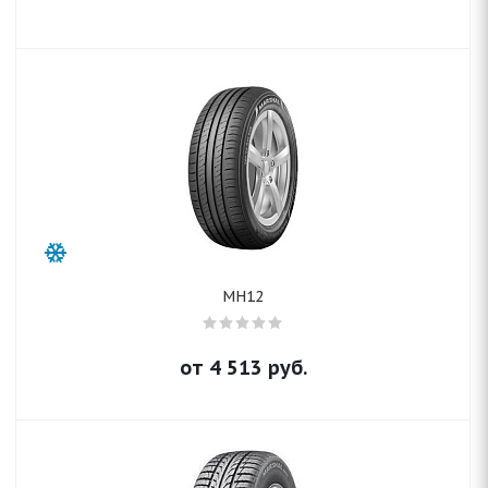
MH12
от
4 513
руб.