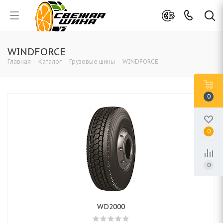
WINDFORCE
Главная
-
Каталог
-
Грузовые шины
-
WINDFORCE
0
0
0
WD2000