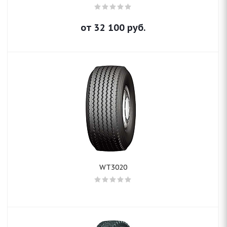
от
32 100
руб.
WT3020