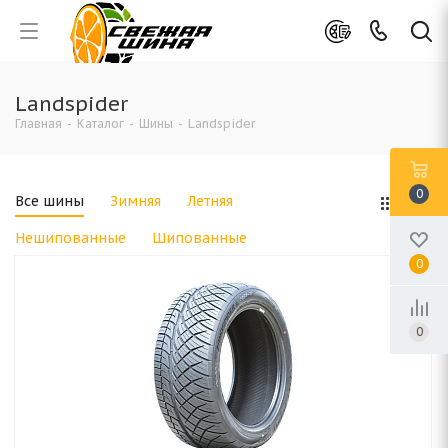
Landspider
Главная
-
Каталог
-
Шины
-
Landspider
0
Все шины
Зимняя
Летняя
Нешипованные
Шипованные
0
0