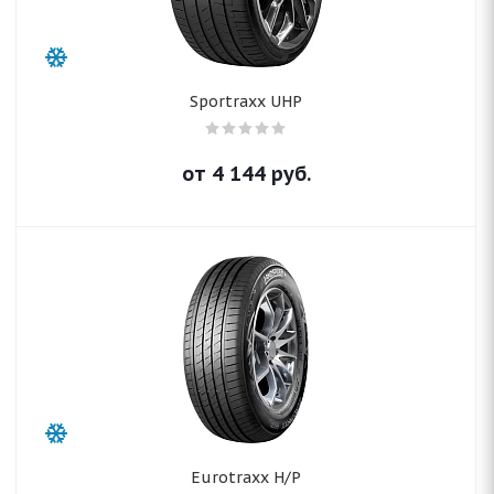
Sportraxx UHP
от
4 144
руб.
Eurotraxx H/P