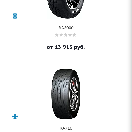
RA8000
от
13 915
руб.
RA710