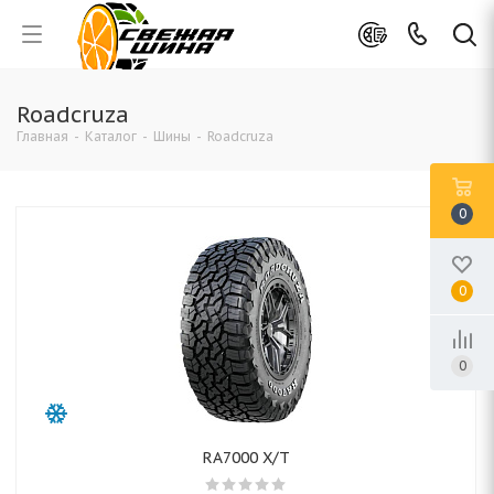
Roadcruza
Главная
-
Каталог
-
Шины
-
Roadcruza
0
0
0
RA7000 X/T